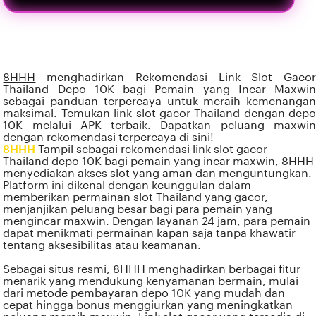
8HHH
menghadirkan Rekomendasi Link Slot Gacor
Thailand Depo 10K bagi Pemain yang Incar Maxwin
sebagai panduan terpercaya untuk meraih kemenangan
maksimal. Temukan link slot gacor Thailand dengan depo
10K melalui APK terbaik. Dapatkan peluang maxwin
dengan rekomendasi terpercaya di sini!
8HHH
Tampil sebagai rekomendasi link slot gacor
Thailand depo 10K bagi pemain yang incar maxwin, 8HHH
menyediakan akses slot yang aman dan menguntungkan.
Platform ini dikenal dengan keunggulan dalam
memberikan permainan slot Thailand yang gacor,
menjanjikan peluang besar bagi para pemain yang
mengincar maxwin. Dengan layanan 24 jam, para pemain
dapat menikmati permainan kapan saja tanpa khawatir
tentang aksesibilitas atau keamanan.
Sebagai situs resmi, 8HHH menghadirkan berbagai fitur
menarik yang mendukung kenyamanan bermain, mulai
dari metode pembayaran depo 10K yang mudah dan
cepat hingga bonus menggiurkan yang meningkatkan