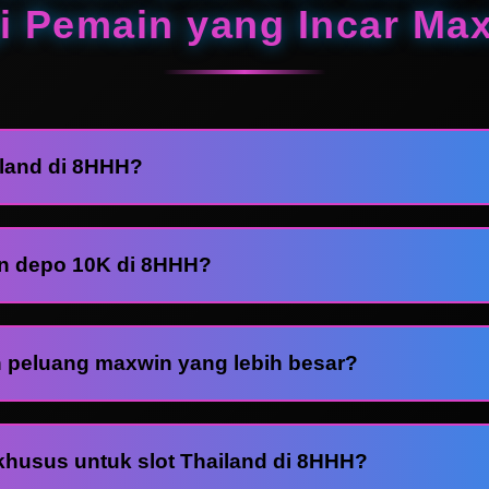
i Pemain yang Incar Ma
ailand di 8HHH?
n depo 10K di 8HHH?
peluang maxwin yang lebih besar?
husus untuk slot Thailand di 8HHH?