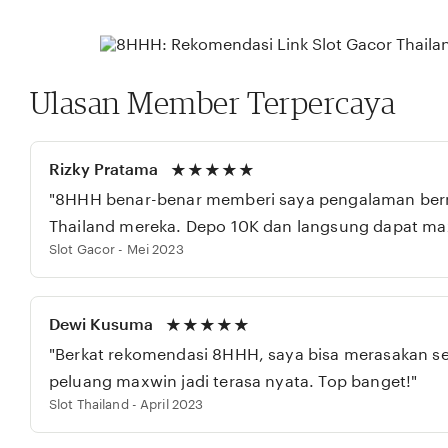
Ulasan Member Terpercaya
Rizky Pratama
★★★★★
"8HHH benar-benar memberi saya pengalaman berma
Thailand mereka. Depo 10K dan langsung dapat ma
Slot Gacor - Mei 2023
Dewi Kusuma
★★★★★
"Berkat rekomendasi 8HHH, saya bisa merasakan se
peluang maxwin jadi terasa nyata. Top banget!"
Slot Thailand - April 2023