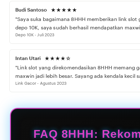
Budi Santoso
★★★★★
"Saya suka bagaimana 8HHH memberikan link slot 
depo 10K, saya sudah berhasil mendapatkan maxwi
Depo 10K - Juli 2023
Intan Utari
★★★★☆
"Link slot yang direkomendasikan 8HHH memang gac
maxwin jadi lebih besar. Sayang ada kendala kecil sa
Link Gacor - Agustus 2023
Loading...
FAQ 8HHH: Rekome