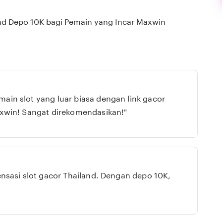
in slot yang luar biasa dengan link gacor
xwin! Sangat direkomendasikan!"
nsasi slot gacor Thailand. Dengan depo 10K,