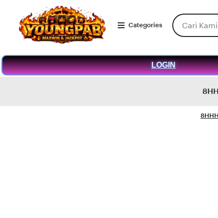
8HHH
Skip
Search
to
Categories
for
Content
items
or
shops
LOGIN
8H
8HH